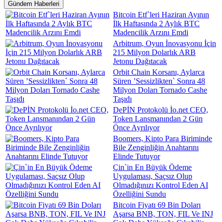
Gündem Haberleri
Bitcoin Etf`leri Haziran Ayının
İlk Haftasında 2 Aylık BTC
Madencilik Arzını Emdi
Arbitrum, Oyun İnovasyonu İçin
215 Milyon Dolarlık ARB
Jetonu Dağıtacak
Orbit Chain Korsanı, Aylarca
Süren ’Sessizlikten` Sonra 48
Milyon Doları Tornado Cashe
Taşıdı
DePİN Protokolü İo.net CEO,
Token Lansmanından 2 Gün
Önce Ayrılıyor
Boomers, Kipto Para Biriminde
Bile Zenginliğin Anahtarını
Elinde Tutuyor
Çin`in En Büyük Ödeme
Uygulaması, Saçsız Olup
Olmadığınızı Kontrol Eden AI
Özelliğini Sundu
Bitcoin Fiyatı 69 Bin Doları
Aşarsa BNB, TON, FIL Ve INJ