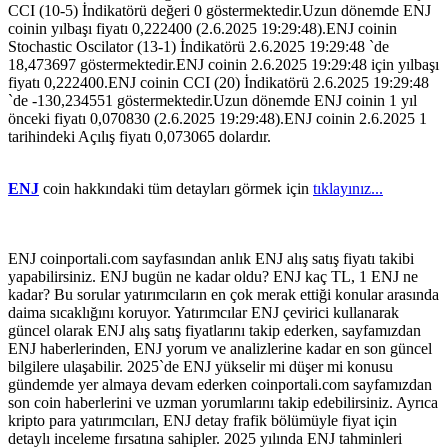
CCI (10-5) İndikatörü değeri 0 göstermektedir.Uzun dönemde ENJ
coinin yılbaşı fiyatı 0,222400 (2.6.2025 19:29:48).ENJ coinin
Stochastic Oscilator (13-1) İndikatörü 2.6.2025 19:29:48 `de
18,473697 göstermektedir.ENJ coinin 2.6.2025 19:29:48 için yılbaşı
fiyatı 0,222400.ENJ coinin CCI (20) İndikatörü 2.6.2025 19:29:48
`de -130,234551 göstermektedir.Uzun dönemde ENJ coinin 1 yıl
önceki fiyatı 0,070830 (2.6.2025 19:29:48).ENJ coinin 2.6.2025 1
tarihindeki Açılış fiyatı 0,073065 dolardır.
ENJ
coin hakkındaki tüm detayları görmek için
tıklayınız...
ENJ coinportali.com sayfasından anlık ENJ alış satış fiyatı takibi
yapabilirsiniz. ENJ bugün ne kadar oldu? ENJ kaç TL, 1 ENJ ne
kadar? Bu sorular yatırımcıların en çok merak ettiği konular arasında
daima sıcaklığını koruyor. Yatırımcılar ENJ çevirici kullanarak
güncel olarak ENJ alış satış fiyatlarını takip ederken, sayfamızdan
ENJ haberlerinden, ENJ yorum ve analizlerine kadar en son güncel
bilgilere ulaşabilir. 2025`de ENJ yükselir mi düşer mi konusu
gündemde yer almaya devam ederken coinportali.com sayfamızdan
son coin haberlerini ve uzman yorumlarını takip edebilirsiniz. Ayrıca
kripto para yatırımcıları, ENJ detay frafik bölümüyle fiyat için
detaylı inceleme fırsatına sahipler. 2025 yılında ENJ tahminleri