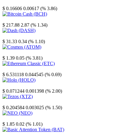
Stellar
$ 0.16606
0.00617 (% 3.86)
Bitcoin Cash
$ 217.88
2.87 (% 1.34)
Dash
$ 31.33
0.34 (% 1.10)
Cosmos
$ 1.39
0.05 (% 3.81)
Ethereum Classic
$ 6.531118
0.044545 (% 0.69)
Holo
$ 0.071244
0.001398 (% 2.00)
Tezos
$ 0.204584
0.003025 (% 1.50)
NEO
$ 1.85
0.02 (% 1.01)
Basic Attention Token