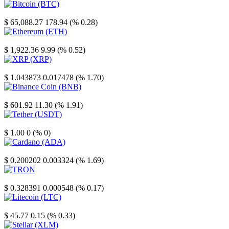
Bitcoin
$ 65,088.27
178.94 (% 0.28)
Ethereum
$ 1,922.36
9.99 (% 0.52)
XRP
$ 1.043873
0.017478 (% 1.70)
Binance Coin
$ 601.92
11.30 (% 1.91)
Tether
$ 1.00
0 (% 0)
Cardano
$ 0.200202
0.003324 (% 1.69)
TRON
$ 0.328391
0.000548 (% 0.17)
Litecoin
$ 45.77
0.15 (% 0.33)