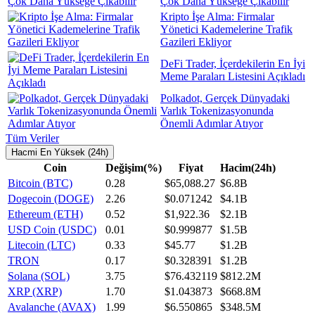
Çok Daha Yükseğe Çıkabilir
Kripto İşe Alma: Firmalar
Yönetici Kademelerine Trafik
Gazileri Ekliyor
DeFi Trader, İçerdekilerin En İyi
Meme Paraları Listesini Açıkladı
Polkadot, Gerçek Dünyadaki
Varlık Tokenizasyonunda
Önemli Adımlar Atıyor
Tüm Veriler
Hacmi En Yüksek (24h)
Coin
Değişim(%)
Fiyat
Hacim(24h)
Bitcoin (BTC)
0.28
$65,088.27
$6.8B
Dogecoin (DOGE)
2.26
$0.071242
$4.1B
Ethereum (ETH)
0.52
$1,922.36
$2.1B
USD Coin (USDC)
0.01
$0.999877
$1.5B
Litecoin (LTC)
0.33
$45.77
$1.2B
TRON
0.17
$0.328391
$1.2B
Solana (SOL)
3.75
$76.432119
$812.2M
XRP (XRP)
1.70
$1.043873
$668.8M
Avalanche (AVAX)
1.99
$6.550865
$348.5M