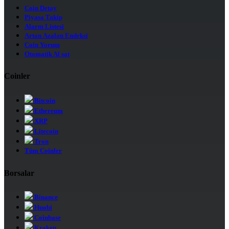
Coin Detay
Piyasa Takip
Alarm Listesi
Artan Azalan Endeksi
Coin Yorum
Otomatik Al sat
Coinler
Bitcoin
Ethereum
XRP
Litecoin
Tron
Tüm Coinler
Borsalar
Binance
Huobi
Coinbase
Kraken