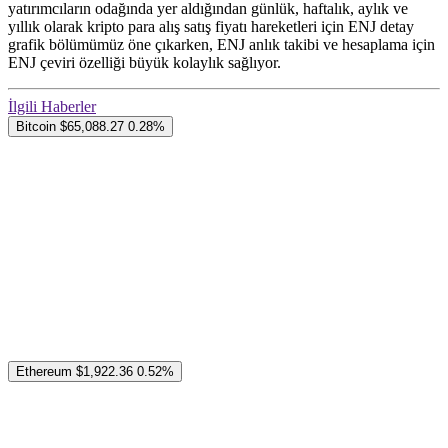
yatırımcıların odağında yer aldığından günlük, haftalık, aylık ve
yıllık olarak kripto para alış satış fiyatı hareketleri için ENJ detay
grafik bölümümüz öne çıkarken, ENJ anlık takibi ve hesaplama için
ENJ çeviri özelliği büyük kolaylık sağlıyor.
İlgili Haberler
Bitcoin
$65,088.27
0.28%
Ethereum
$1,922.36
0.52%