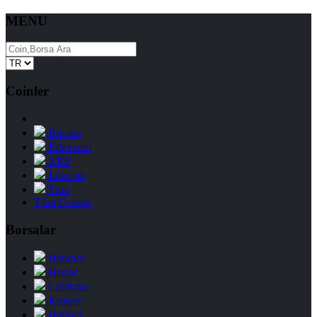
MENU
Coinler
Bitcoin
Ethereum
XRP
Litecoin
Tron
Tüm Coinler
Borsalar
Binance
Huobi
Coinbase
Kraken
Bitfinex