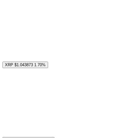
XRP
$1.043873
1.70%