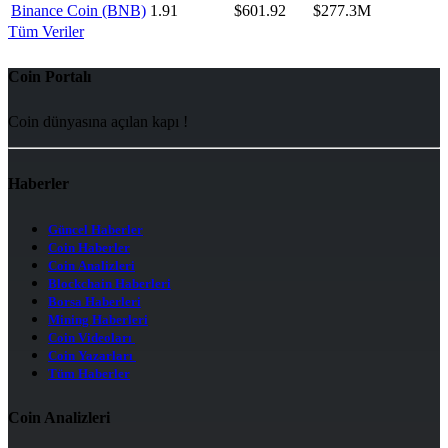
Binance Coin (BNB)
1.91
$601.92
$277.3M
Tüm Veriler
Coin Portalı
Coin dünyasına açılan kapı !
Haberler
Güncel Haberler
Coin Haberler
Coin Analizleri
Blockchain Haberleri
Borsa Haberleri
Mining Haberleri
Coin Videoları
Coin Yazarları
Tüm Haberler
Coin Analizleri