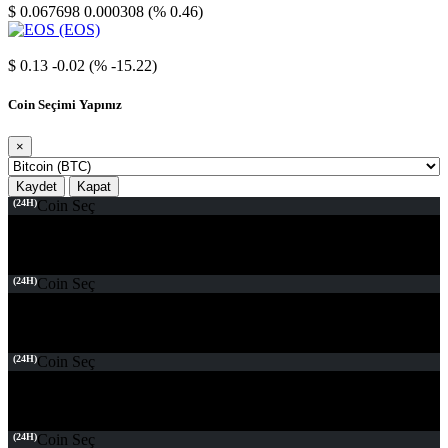
$ 0.067698
0.000308 (% 0.46)
EOS
$ 0.13
-0.02 (% -15.22)
Coin Seçimi Yapınız
×
Kaydet
Kapat
(24H)
Coin Seç
(24H)
Coin Seç
(24H)
Coin Seç
(24H)
Coin Seç