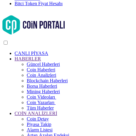
Bitci Token Fiyat Hesabı
CANLI PİYASA
HABERLER
Güncel Haberleri
Coin Haberleri
Coin Analizleri
Blockchain Haberleri
Borsa Haberleri
Mining Haberleri
Coin Videoları
Coin Yazarları
Tüm Haberler
COİN ANALİZLERİ
Coin Detay
Piyasa Takip
Alarm Listesi
Artan Azalan Endeksi