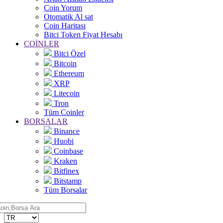
Coin Yorum
Otomatik Al sat
Coin Haritası
Bitci Token Fiyat Hesabı
COİNLER
Bitci Özel
Bitcoin
Ethereum
XRP
Litecoin
Tron
Tüm Coinler
BORSALAR
Binance
Huobi
Coinbase
Kraken
Bitfinex
Bitstamp
Tüm Borsalar