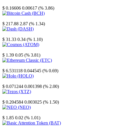
Stellar
$ 0.16606
0.00617 (% 3.86)
Bitcoin Cash
$ 217.88
2.87 (% 1.34)
Dash
$ 31.33
0.34 (% 1.10)
Cosmos
$ 1.39
0.05 (% 3.81)
Ethereum Classic
$ 6.531118
0.044545 (% 0.69)
Holo
$ 0.071244
0.001398 (% 2.00)
Tezos
$ 0.204584
0.003025 (% 1.50)
NEO
$ 1.85
0.02 (% 1.01)
Basic Attention Token