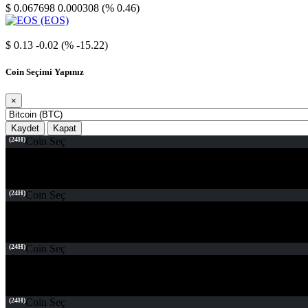
$ 0.067698
0.000308 (% 0.46)
EOS
$ 0.13
-0.02 (% -15.22)
Coin Seçimi Yapınız
×
Kaydet
Kapat
(24H)
Coin Seç
(24H)
Coin Seç
(24H)
Coin Seç
(24H)
Coin Seç