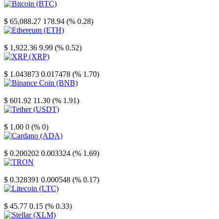
Bitcoin
$ 65,088.27
178.94 (% 0.28)
Ethereum
$ 1,922.36
9.99 (% 0.52)
XRP
$ 1.043873
0.017478 (% 1.70)
Binance Coin
$ 601.92
11.30 (% 1.91)
Tether
$ 1.00
0 (% 0)
Cardano
$ 0.200202
0.003324 (% 1.69)
TRON
$ 0.328391
0.000548 (% 0.17)
Litecoin
$ 45.77
0.15 (% 0.33)