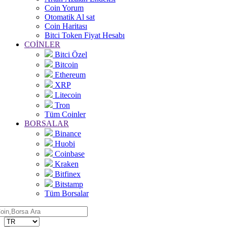
Coin Yorum
Otomatik Al sat
Coin Haritası
Bitci Token Fiyat Hesabı
COİNLER
Bitci Özel
Bitcoin
Ethereum
XRP
Litecoin
Tron
Tüm Coinler
BORSALAR
Binance
Huobi
Coinbase
Kraken
Bitfinex
Bitstamp
Tüm Borsalar