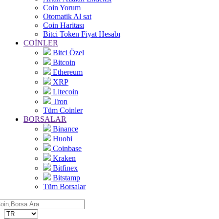
Coin Yorum
Otomatik Al sat
Coin Haritası
Bitci Token Fiyat Hesabı
COİNLER
Bitci Özel
Bitcoin
Ethereum
XRP
Litecoin
Tron
Tüm Coinler
BORSALAR
Binance
Huobi
Coinbase
Kraken
Bitfinex
Bitstamp
Tüm Borsalar