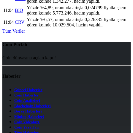
gören koinde 1.342.277, hacim yapıldı.
Yüzde %4,89, oranında artışla 0,024799 fiyatla işlem
11:04
BIO
gören koinde 5.773.246, hacim yapıldı.
Yüzde %6,57, oranında artışla 0,226335 fiyatla işlem
11:04
CRV
gören koinde 10.029.504, hacim yapıldı.
Tüm Veriler
Coin Portalı
Coin dünyasına açılan kapı !
Haberler
Güncel Haberler
Coin Haberler
Coin Analizleri
Blockchain Haberleri
Borsa Haberleri
Mining Haberleri
Coin Videoları
Coin Yazarları
Tüm Haberler