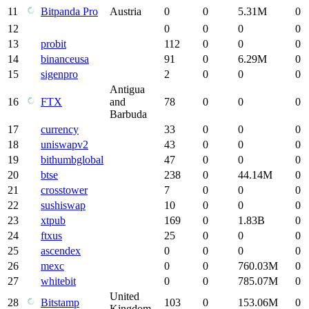
11
Bitpanda Pro
Austria
0
0
5.31M
0
12
0
0
0
0
13
probit
112
0
0
0
14
binanceusa
91
0
6.29M
0
15
sigenpro
2
0
0
0
Antigua
16
FTX
and
78
0
0
0
Barbuda
17
currency
33
0
0
0
18
uniswapv2
43
0
0
0
19
bithumbglobal
47
0
0
0
20
btse
238
0
44.14M
0
21
crosstower
7
0
0
0
22
sushiswap
10
0
0
0
23
xtpub
169
0
1.83B
0
24
ftxus
25
0
0
0
25
ascendex
0
0
0
0
26
mexc
0
0
760.03M
0
27
whitebit
0
0
785.07M
0
United
28
Bitstamp
103
0
153.06M
0
Kingdom