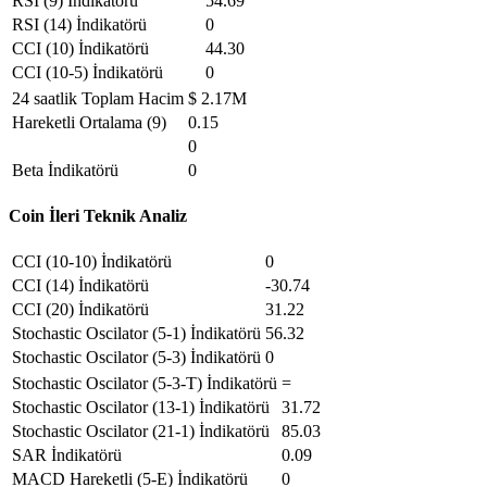
RSI (9) İndikatörü
54.69
RSI (14) İndikatörü
0
CCI (10) İndikatörü
44.30
CCI (10-5) İndikatörü
0
24 saatlik Toplam Hacim
$ 2.17M
Hareketli Ortalama (9)
0.15
0
Beta İndikatörü
0
Coin İleri Teknik Analiz
CCI (10-10) İndikatörü
0
CCI (14) İndikatörü
-30.74
CCI (20) İndikatörü
31.22
Stochastic Oscilator (5-1) İndikatörü
56.32
Stochastic Oscilator (5-3) İndikatörü
0
Stochastic Oscilator (5-3-T) İndikatörü
=
Stochastic Oscilator (13-1) İndikatörü
31.72
Stochastic Oscilator (21-1) İndikatörü
85.03
SAR İndikatörü
0.09
MACD Hareketli (5-E) İndikatörü
0