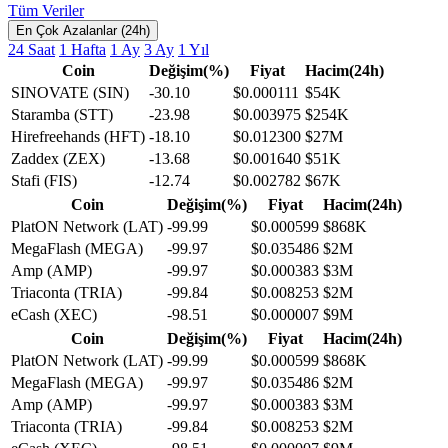
Tüm Veriler
En Çok Azalanlar (24h)
24 Saat
1 Hafta
1 Ay
3 Ay
1 Yıl
Coin
Değişim(%)
Fiyat
Hacim(24h)
SINOVATE (SIN)
-30.10
$0.000111
$54K
Staramba (STT)
-23.98
$0.003975
$254K
Hirefreehands (HFT)
-18.10
$0.012300
$27M
Zaddex (ZEX)
-13.68
$0.001640
$51K
Stafi (FIS)
-12.74
$0.002782
$67K
Coin
Değişim(%)
Fiyat
Hacim(24h)
PlatON Network (LAT)
-99.99
$0.000599
$868K
MegaFlash (MEGA)
-99.97
$0.035486
$2M
Amp (AMP)
-99.97
$0.000383
$3M
Triaconta (TRIA)
-99.84
$0.008253
$2M
eCash (XEC)
-98.51
$0.000007
$9M
Coin
Değişim(%)
Fiyat
Hacim(24h)
PlatON Network (LAT)
-99.99
$0.000599
$868K
MegaFlash (MEGA)
-99.97
$0.035486
$2M
Amp (AMP)
-99.97
$0.000383
$3M
Triaconta (TRIA)
-99.84
$0.008253
$2M