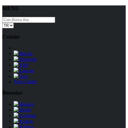
MENU
Coinler
Bitcoin
Ethereum
XRP
Litecoin
Tron
Tüm Coinler
Borsalar
Binance
Huobi
Coinbase
Kraken
Bitfinex