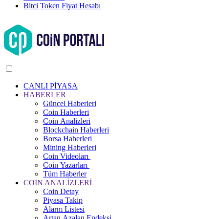
Bitci Token Fiyat Hesabı
CANLI PİYASA
HABERLER
Güncel Haberleri
Coin Haberleri
Coin Analizleri
Blockchain Haberleri
Borsa Haberleri
Mining Haberleri
Coin Videoları
Coin Yazarları
Tüm Haberler
COİN ANALİZLERİ
Coin Detay
Piyasa Takip
Alarm Listesi
Artan Azalan Endeksi