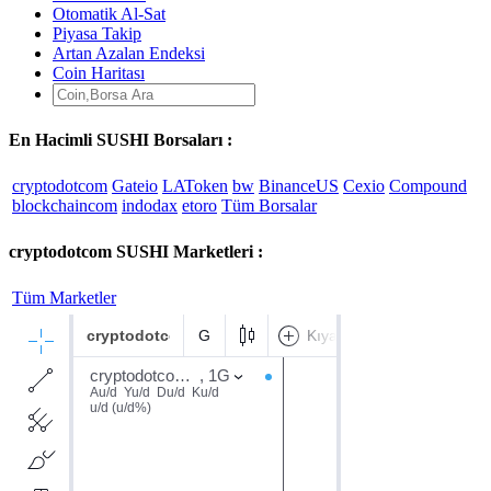
Otomatik Al-Sat
Piyasa Takip
Artan Azalan Endeksi
Coin Haritası
En Hacimli SUSHI Borsaları :
cryptodotcom
Gateio
LAToken
bw
BinanceUS
Cexio
Compound
blockchaincom
indodax
etoro
Tüm Borsalar
cryptodotcom SUSHI Marketleri :
Tüm Marketler