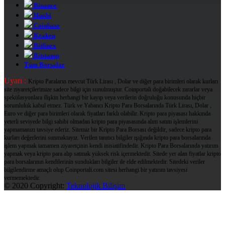
Binance
Huobi
Coinbase
Kraken
Bitfinex
Bitstamp
Tüm Borsalar
Uyarı :
Kripto Paraların mevcut Türk Lirası , Dolar ve diğer para birimleri olarak kurları
site ziyaretçilerimize sadece bilgi için sunulmuştur. Coinportali doğabilecek zararlar veya
spekülasyonlara ilişkin herhangi bir kayıp veya verilerin doğruluğu konusunda hiçbir
sorumluluk kabul etmez. Türk ve Yabancı Kripto Para Borsalarında Türk Lirası, Dolar ,
Euro ve diğer para birimleri olarak fiyatları farklı olabilir. Kripto para piyasası hakkında
yeterli seviyede bilgi sahibi olmadan kripto para piyasasında alım satım işlemlerini
yapmamanızı tavsiye ederiz. Sitemiz bir Kripto Para Borsası değildir, sadece kripto para
kurları değerlerini sunmaktayız. Verilen tanıtıcı bilgiler ışığında kripto para borsalarında
işlem yapmak tamamen ziyaretçinin kendi inisiatifindedir. Kripto Para Borsalarında yatırım
yapmak veya kripto para alıp satmak yüksek risk içermektedir. Sitede yer alan fiyatlar kripto
para borsalarının kendilerinin sundukları bilgiler ile elde edilmektedir. Sitedeki veriler
bilgilendirme amaçlı olup Coinportali.com sitesi herhangi bir yatırım tavsiyesi
vermemektedir.
© 2020 Copyright:
Teknolojik Bilişim