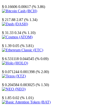
Stellar
$ 0.16606
0.00617 (% 3.86)
Bitcoin Cash
$ 217.88
2.87 (% 1.34)
Dash
$ 31.33
0.34 (% 1.10)
Cosmos
$ 1.39
0.05 (% 3.81)
Ethereum Classic
$ 6.531118
0.044545 (% 0.69)
Holo
$ 0.071244
0.001398 (% 2.00)
Tezos
$ 0.204584
0.003025 (% 1.50)
NEO
$ 1.85
0.02 (% 1.01)
Basic Attention Token