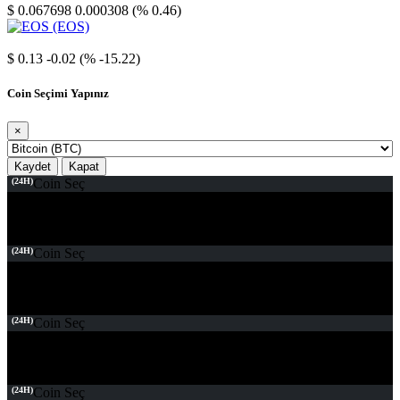
$ 0.067698
0.000308 (% 0.46)
EOS
$ 0.13
-0.02 (% -15.22)
Coin Seçimi Yapınız
×
Kaydet
Kapat
(24H)
Coin Seç
(24H)
Coin Seç
(24H)
Coin Seç
(24H)
Coin Seç