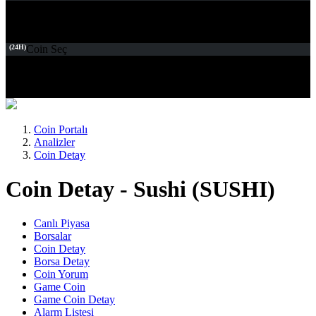
(24H)
Coin Seç
Coin Portalı
Analizler
Coin Detay
Coin Detay - Sushi (SUSHI)
Canlı Piyasa
Borsalar
Coin Detay
Borsa Detay
Coin Yorum
Game Coin
Game Coin Detay
Alarm Listesi