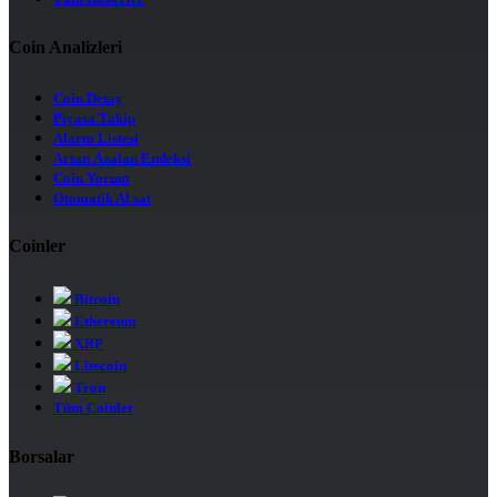
Coin Analizleri
Coin Detay
Piyasa Takip
Alarm Listesi
Artan Azalan Endeksi
Coin Yorum
Otomatik Al sat
Coinler
Bitcoin
Ethereum
XRP
Litecoin
Tron
Tüm Coinler
Borsalar