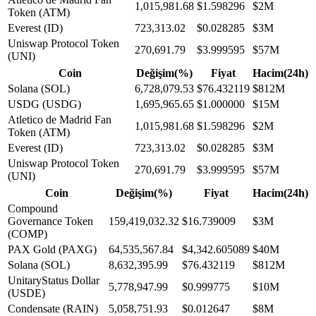
1,015,981.68
$1.598296
$2M
Token (ATM)
Everest (ID)
723,313.02
$0.028285
$3M
Uniswap Protocol Token
270,691.79
$3.999595
$57M
(UNI)
Coin
Değişim(%)
Fiyat
Hacim(24h)
Solana (SOL)
6,728,079.53
$76.432119
$812M
USDG (USDG)
1,695,965.65
$1.000000
$15M
Atletico de Madrid Fan
1,015,981.68
$1.598296
$2M
Token (ATM)
Everest (ID)
723,313.02
$0.028285
$3M
Uniswap Protocol Token
270,691.79
$3.999595
$57M
(UNI)
Coin
Değişim(%)
Fiyat
Hacim(24h)
Compound
Governance Token
159,419,032.32
$16.739009
$3M
(COMP)
PAX Gold (PAXG)
64,535,567.84
$4,342.605089
$40M
Solana (SOL)
8,632,395.99
$76.432119
$812M
UnitaryStatus Dollar
5,778,947.99
$0.999775
$10M
(USDE)
Condensate (RAIN)
5,058,751.93
$0.012647
$8M