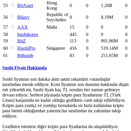
Hong
55
BitAsset
0
0
1.20B
0
Kong
Republic of
56
Bilaxy
0
0
8.19M
0
Seychelles
57
AAX
Malta
15
0
0
0
58
huobikorea
445
0
0
0
59
BitZ
113
0
991.86M
0
60
HuobiPro
Singapore
416
0
519.14M
0
61
Bithumb
83
0
251.65M
0
Sushi Fiyatı Hakkında
Sushi fiyatının son dakika alım satım rakamları vatandaşlar
tarafından merak ediliyor. Koin fiyatının son durumu hakkında düştü
mü yükseldi mi, Sushi fiyatı kaç TL soruları her zaman gelmeye
devam ediyor. Serbest piyasada kripto para fiyatlarının TL (Türk
Lirası) karşısında ne kadar olduğu grafikten canlı takip edilebiliyor.
Kripto para yurtiçi ve yurtdışı borsalarda en fazla kullanılan kripto
para birimi olduğundan yatırımcılar tarafından da yakından takip
ediliyor.
Grafikten istenirse diğer kripto para fiyatlarına da ulaşılabiliyor.