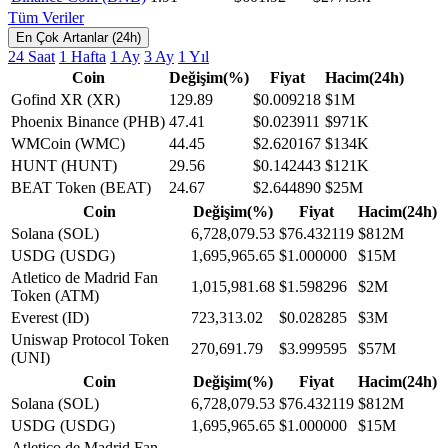
Tüm Veriler
En Çok Artanlar (24h)
24 Saat
1 Hafta
1 Ay
3 Ay
1 Yıl
Coin
Değişim(%)
Fiyat
Hacim(24h)
Gofind XR (XR)
129.89
$0.009218
$1M
Phoenix Binance (PHB)
47.41
$0.023911
$971K
WMCoin (WMC)
44.45
$2.620167
$134K
HUNT (HUNT)
29.56
$0.142443
$121K
BEAT Token (BEAT)
24.67
$2.644890
$25M
Coin
Değişim(%)
Fiyat
Hacim(24h)
Solana (SOL)
6,728,079.53
$76.432119
$812M
USDG (USDG)
1,695,965.65
$1.000000
$15M
Atletico de Madrid Fan
1,015,981.68
$1.598296
$2M
Token (ATM)
Everest (ID)
723,313.02
$0.028285
$3M
Uniswap Protocol Token
270,691.79
$3.999595
$57M
(UNI)
Coin
Değişim(%)
Fiyat
Hacim(24h)
Solana (SOL)
6,728,079.53
$76.432119
$812M
USDG (USDG)
1,695,965.65
$1.000000
$15M
Atletico de Madrid Fan