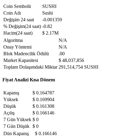
Coin Sembolü
SUSHI
Coin Adı
Sushi
Değişim 24 saat
-0.001359
% Değişim(24 saat)
-0.82
Hacim(24 saat)
$ 2.17M
Algoritma
N/A
Onay Yöntemi
N/A
Blok Madencilik Ödülü
.00
Market Kapasitesi
$ 48,037,856
Toplam Dolaşımdaki Miktar
291,514,754 SUSHI
Fiyat Analizi Kısa Dönem
Kapanış
$ 0.164787
Yüksek
$ 0.169904
Düşük
$ 0.161308
Açılış
$ 0.166146
7 Gün Yüksek
$ 0
7 Gün Düşük
$ 0
Dün Kapanış
$ 0.166146