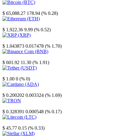
Bitcoin
$ 65,088.27
178.94 (% 0.28)
Ethereum
$ 1,922.36
9.99 (% 0.52)
XRP
$ 1.043873
0.017478 (% 1.70)
Binance Coin
$ 601.92
11.30 (% 1.91)
Tether
$ 1.00
0 (% 0)
Cardano
$ 0.200202
0.003324 (% 1.69)
TRON
$ 0.328391
0.000548 (% 0.17)
Litecoin
$ 45.77
0.15 (% 0.33)