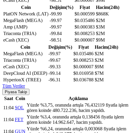
eCash (XEC)
-98.51
$0.000007
$9M
Coin
Değişim(%)
Fiyat
Hacim(24h)
PlatON Network (LAT)
-99.99
$0.000599
$868K
MegaFlash (MEGA)
-99.97
$0.035486
$2M
Amp (AMP)
-99.97
$0.000383
$3M
Triaconta (TRIA)
-99.84
$0.008253
$2M
eCash (XEC)
-98.51
$0.000007
$9M
Coin
Değişim(%)
Fiyat
Hacim(24h)
MegaFlash (MEGA)
-99.97
$0.035486
$2M
Triaconta (TRIA)
-99.67
$0.008253
$2M
eCash (XEC)
-99.33
$0.000007
$9M
DeepCloud AI (DEEP)
-99.14
$0.016958
$7M
HyperionX (TREE)
-96.31
$0.036788
$2M
Tüm Veriler
Piyasa Takip
Saat
Coin
Açıklama
Yüzde %3,75, oranında artışla 76,432119 fiyatla işlem
11:04
SOL
gören koinde 480.722.236, hacim yapıldı.
Yüzde %3,4, oranında artışla 0,138456 fiyatla işlem
11:04
FET
gören koinde 14.962.647, hacim yapıldı.
Yüzde %6,24, oranında artışla 0,003068 fiyatla işlem
11:04
GUN