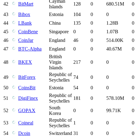
Cayman
42
BitMart
128
0
680.51M
0
Islands
43
Bibox
Estonia
104
0
0
0
44
LBank
China
135
0
1.28B
0
45
CoinBene
Singapore
0
0
1.07B
0
46
CoinJar
England
46
0
514.00K
0
47
BTC-Alpha
England
0
0
40.67M
0
British
48
BKEX
Virgin
217
0
0
0
Islands
Republic of
49
BitForex
74
0
0
0
Seychelles
50
CoinsBit
Estonia
54
0
0
0
Republic of
51
DigiFinex
181
0
578.10M
0
Seychelles
South
52
GOPAX
0
0
99.71K
0
Korea
Republic of
53
Coineal
1
0
0
0
Seychelles
54
Dcoin
Switzerland
31
0
0
0