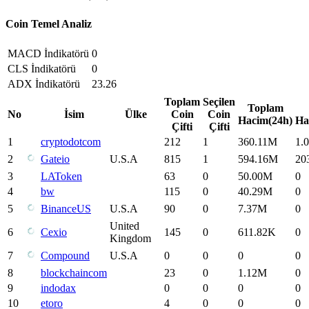
Coin Temel Analiz
MACD İndikatörü
0
CLS İndikatörü
0
ADX İndikatörü
23.26
Toplam
Seçilen
Toplam
No
İsim
Ülke
Coin
Coin
Hacim(24h)
Ha
Çifti
Çifti
1
cryptodotcom
212
1
360.11M
1.
2
Gateio
U.S.A
815
1
594.16M
20
3
LAToken
63
0
50.00M
0
4
bw
115
0
40.29M
0
5
BinanceUS
U.S.A
90
0
7.37M
0
United
6
Cexio
145
0
611.82K
0
Kingdom
7
Compound
U.S.A
0
0
0
0
8
blockchaincom
23
0
1.12M
0
9
indodax
0
0
0
0
10
etoro
4
0
0
0