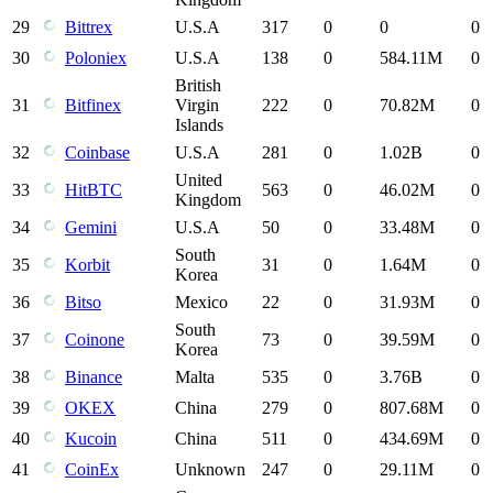
29
Bittrex
U.S.A
317
0
0
0
30
Poloniex
U.S.A
138
0
584.11M
0
British
31
Bitfinex
Virgin
222
0
70.82M
0
Islands
32
Coinbase
U.S.A
281
0
1.02B
0
United
33
HitBTC
563
0
46.02M
0
Kingdom
34
Gemini
U.S.A
50
0
33.48M
0
South
35
Korbit
31
0
1.64M
0
Korea
36
Bitso
Mexico
22
0
31.93M
0
South
37
Coinone
73
0
39.59M
0
Korea
38
Binance
Malta
535
0
3.76B
0
39
OKEX
China
279
0
807.68M
0
40
Kucoin
China
511
0
434.69M
0
41
CoinEx
Unknown
247
0
29.11M
0