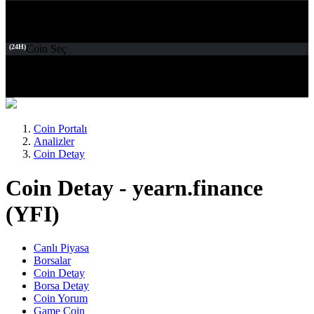
(24H)
Coin Seç
Coin Portalı
Analizler
Coin Detay
Coin Detay - yearn.finance
(YFI)
Canlı Piyasa
Borsalar
Coin Detay
Borsa Detay
Coin Yorum
Game Coin