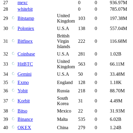
27
mexc
0
0
936.97M
28
whitebit
0
0
785.07M
United
29
Bitstamp
103
0
197.38M
Kingdom
30
Poloniex
U.S.A
138
0
557.04M
British
31
Bitfinex
Virgin
222
0
116.68M
Islands
32
Coinbase
U.S.A
281
0
1.02B
United
33
HitBTC
563
0
66.11M
Kingdom
34
Gemini
U.S.A
50
0
33.48M
35
Exmo
England
128
0
1.18K
36
Yobit
Russia
218
0
88.70M
South
37
Korbit
31
0
4.49M
Korea
38
Bitso
Mexico
22
0
31.93M
39
Binance
Malta
535
0
6.02B
40
OKEX
China
279
0
1.24B