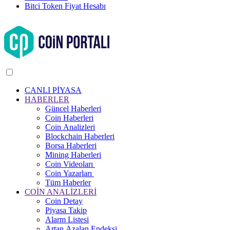
Bitci Token Fiyat Hesabı
CANLI PİYASA
HABERLER
Güncel Haberleri
Coin Haberleri
Coin Analizleri
Blockchain Haberleri
Borsa Haberleri
Mining Haberleri
Coin Videoları
Coin Yazarları
Tüm Haberler
COİN ANALİZLERİ
Coin Detay
Piyasa Takip
Alarm Listesi
Artan Azalan Endeksi