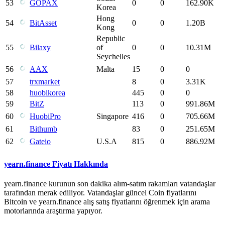
53
GOPAX
0
0
162.90K
Korea
Hong
54
BitAsset
0
0
1.20B
Kong
Republic
55
Bilaxy
of
0
0
10.31M
Seychelles
56
AAX
Malta
15
0
0
57
trxmarket
8
0
3.31K
58
huobikorea
445
0
0
59
BitZ
113
0
991.86M
60
HuobiPro
Singapore
416
0
705.66M
61
Bithumb
83
0
251.65M
62
Gateio
U.S.A
815
0
886.92M
yearn.finance Fiyatı Hakkında
yearn.finance kurunun son dakika alım-satım rakamları vatandaşlar
tarafından merak ediliyor. Vatandaşlar güncel Coin fiyatlarını
Bitcoin ve yearn.finance alış satış fiyatlarını öğrenmek için arama
motorlarında araştırma yapıyor.