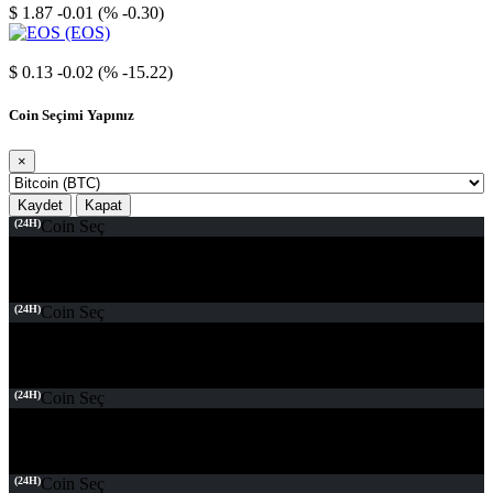
$ 1.87
-0.01 (% -0.30)
EOS
$ 0.13
-0.02 (% -15.22)
Coin Seçimi Yapınız
×
Kaydet
Kapat
(24H)
Coin Seç
(24H)
Coin Seç
(24H)
Coin Seç
(24H)
Coin Seç