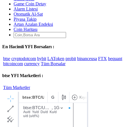
Game Coin Detay
Alarm Listesi
Otomatik Al-Sat
Piyasa Takip
Artan Azalan Endeksi
Coin Haritası
En Hacimli YFI Borsaları :
btse
cryptodotcom
bybit
LAToken
probit
binanceusa
FTX
bequant
bitcoincom
currency
Tüm Borsalar
btse YFI Marketleri :
Tüm Marketler