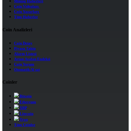
Mining Haberleri
Coin Videoları
Coin Yazarları
Tüm Haberler
Coin Analizleri
Coin Detay
Piyasa Takip
Alarm Listesi
Artan Azalan Endeksi
Coin Yorum
Otomatik Al sat
Coinler
Bitcoin
Ethereum
XRP
Litecoin
Tron
Tüm Coinler