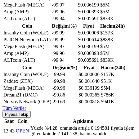
MegaFlash (MEGA)
-99.97
$0.036199
$5M
Amp (AMP)
-99.96
$0.000393
$5M
ALTcoin (ALT)
-99.94
$0.005691
$839K
Coin
Değişim(%)
Fiyat
Hacim(24h)
Insanity Coin (WOLF)
-99.99
$0.000006
$157K
PlatON Network (LAT)
-99.99
$0.000614
$888K
MegaFlash (MEGA)
-99.97
$0.036199
$5M
Amp (AMP)
-99.96
$0.000393
$5M
ALTcoin (ALT)
-99.94
$0.005691
$839K
Coin
Değişim(%)
Fiyat
Hacim(24h)
Insanity Coin (WOLF)
-99.99
$0.000006
$157K
Zaddex (ZEX)
-99.98
$0.001640
$51K
MegaFlash (MEGA)
-99.96
$0.036199
$5M
Dream21 (DMC)
-99.86
$0.000365
$786K
Nervos Network (CKB)
-99.69
$0.000818
$941K
Tüm Veriler
Piyasa Takip
Saat
Coin
Açıklama
Yüzde %4,28, oranında artışla 0,194581 fiyatla işlem
13:43
OPEN
gören koinde 2.141.138, hacim yapıldı.