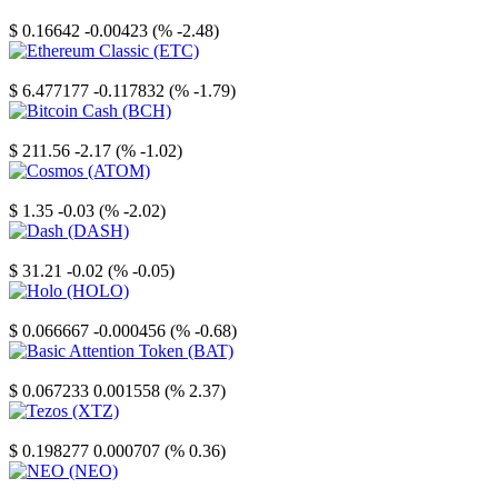
Stellar
$ 0.16642
-0.00423 (% -2.48)
Ethereum Classic
$ 6.477177
-0.117832 (% -1.79)
Bitcoin Cash
$ 211.56
-2.17 (% -1.02)
Cosmos
$ 1.35
-0.03 (% -2.02)
Dash
$ 31.21
-0.02 (% -0.05)
Holo
$ 0.066667
-0.000456 (% -0.68)
Basic Attention Token
$ 0.067233
0.001558 (% 2.37)
Tezos
$ 0.198277
0.000707 (% 0.36)
NEO