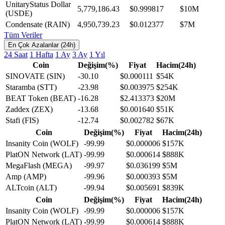
UnitaryStatus Dollar
5,779,186.43
$0.999817
$10M
(USDE)
Condensate (RAIN)
4,950,739.23
$0.012377
$7M
Tüm Veriler
En Çok Azalanlar (24h)
24 Saat
1 Hafta
1 Ay
3 Ay
1 Yıl
Coin
Değişim(%)
Fiyat
Hacim(24h)
SINOVATE (SIN)
-30.10
$0.000111
$54K
Staramba (STT)
-23.98
$0.003975
$254K
BEAT Token (BEAT)
-16.28
$2.413373
$20M
Zaddex (ZEX)
-13.68
$0.001640
$51K
Stafi (FIS)
-12.74
$0.002782
$67K
Coin
Değişim(%)
Fiyat
Hacim(24h)
Insanity Coin (WOLF)
-99.99
$0.000006
$157K
PlatON Network (LAT)
-99.99
$0.000614
$888K
MegaFlash (MEGA)
-99.97
$0.036199
$5M
Amp (AMP)
-99.96
$0.000393
$5M
ALTcoin (ALT)
-99.94
$0.005691
$839K
Coin
Değişim(%)
Fiyat
Hacim(24h)
Insanity Coin (WOLF)
-99.99
$0.000006
$157K
PlatON Network (LAT)
-99.99
$0.000614
$888K