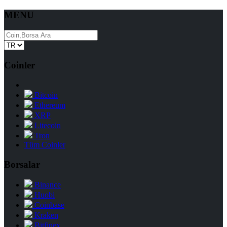
MENU
Coinler
Bitcoin
Ethereum
XRP
Litecoin
Tron
Tüm Coinler
Borsalar
Binance
Huobi
Coinbase
Kraken
Bitfinex