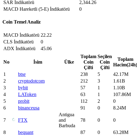
SAR İndikatörü
2,344.26
MACD Hareketli (5-E) İndikatörü
0
Coin Temel Analiz
MACD İndikatörü
22.22
CLS İndikatörü
0
ADX İndikatörü
45.06
Toplam
Seçilen
Toplam
No
İsim
Ülke
Coin
Coin
Hacim(24h
Çifti
Çifti
1
btse
238
5
42.17M
2
cryptodotcom
212
3
1.61B
3
bybit
57
1
1.10B
4
LAToken
63
1
107.86M
5
probit
112
2
0
6
binanceusa
91
0
8.24M
Antigua
7
FTX
and
78
0
0
Barbuda
8
bequant
87
0
63.28M