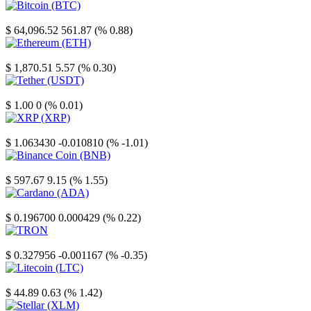
Bitcoin
$ 64,096.52
561.87 (% 0.88)
Ethereum
$ 1,870.51
5.57 (% 0.30)
Tether
$ 1.00
0 (% 0.01)
XRP
$ 1.063430
-0.010810 (% -1.01)
Binance Coin
$ 597.67
9.15 (% 1.55)
Cardano
$ 0.196700
0.000429 (% 0.22)
TRON
$ 0.327956
-0.001167 (% -0.35)
Litecoin
$ 44.89
0.63 (% 1.42)