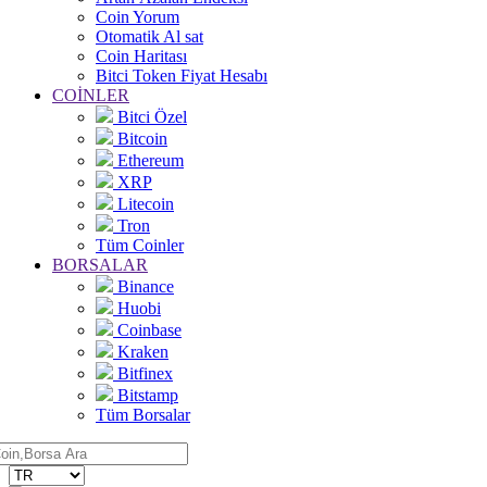
Coin Yorum
Otomatik Al sat
Coin Haritası
Bitci Token Fiyat Hesabı
COİNLER
Bitci Özel
Bitcoin
Ethereum
XRP
Litecoin
Tron
Tüm Coinler
BORSALAR
Binance
Huobi
Coinbase
Kraken
Bitfinex
Bitstamp
Tüm Borsalar