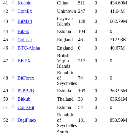
41
Kucoin
China
511
0
434.69M
42
CoinEx
Unknown
247
0
41.64M
Cayman
43
BitMart
128
0
662.79M
Islands
44
Bibox
Estonia
104
0
0
45
CoinJar
England
46
0
712.98K
46
BTC-Alpha
England
0
0
40.67M
British
47
BKEX
Virgin
217
0
0
Islands
Republic
48
BitForex
of
74
0
0
Seychelles
49
P2PB2B
Estonia
109
0
363.95M
50
Bitkub
Thailand
33
0
636.91M
51
CoinsBit
Estonia
54
0
0
Republic
52
DigiFinex
of
181
0
853.59M
Seychelles
South