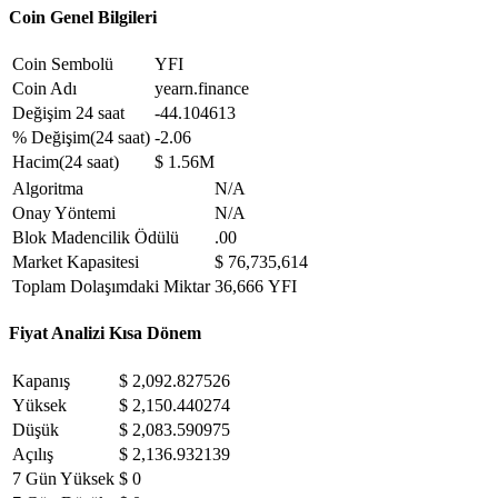
Coin Genel Bilgileri
Coin Sembolü
YFI
Coin Adı
yearn.finance
Değişim 24 saat
-44.104613
% Değişim(24 saat)
-2.06
Hacim(24 saat)
$ 1.56M
Algoritma
N/A
Onay Yöntemi
N/A
Blok Madencilik Ödülü
.00
Market Kapasitesi
$ 76,735,614
Toplam Dolaşımdaki Miktar
36,666 YFI
Fiyat Analizi Kısa Dönem
Kapanış
$ 2,092.827526
Yüksek
$ 2,150.440274
Düşük
$ 2,083.590975
Açılış
$ 2,136.932139
7 Gün Yüksek
$ 0