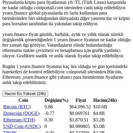
Piyasalarda kripto para fiyatlarının yfı /TL (Türk Lirası) karşısında
ne kadar olduğu coinportali.com sitesinden canlı takip edilebiliyor.
yearn.finance global piyasalarda en fazla kullanılan para
birimlerinden biri olduğundan dünyadaki diğer yatırımcılar ve kripto
para borsaları tarafından da yakından takip ediliyor.
yearn.finance fiyatı günlük, haftalık, aylık ve yıllık olarak sürekli
değişkenlik gösterdiğinden 1 yearn.finance fiyatının ne kadar olduğu
her zaman ilgi görüyor. Vatandaşların elinde bulundurduğu
ethereumu nakite çevirmesi ve hesaplaması için grafik yardımcı
oluyor. Grafikten saatlik ve anlık olarak fiyatlar takip edilebiliyor.
Bugün 1 yearn.finance fiyatının kaç lira olduğu ve gün içerisindeki
hareketleri de kontrol edilebiliyor. coinportali sitesinden Bitcoin,
Ethereum ,yearn.finance gibi yabancı para birimlerinin fiyatlarını
anlık takip edebilirsiniz.
Hacmi En Yüksek (24h)
Coin
Değişim(%)
Fiyat
Hacim(24h)
Bitcoin (BTC)
0.88
$64,096.52
$10.6B
Dogecoin (DOGE)
-0.77
$0.069761
$4.8B
Ethereum (ETH)
0.30
$1,870.51
$3.2B
USD Coin (USDC)
0
$0.999805
$3.0B
TRON
-0.35
$0.327956
$2.3B