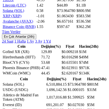
Litecoin (LTC)
1.42
$44.89
$1.1B
Solana (SOL)
0.58
$73.964780
$800.9M
XRP (XRP)
-1.01
$1.063430
$583.5M
Avalanche (AVAX)
-2.06
$6.657161
$536.5M
Binance Coin (BNB)
1.55
$597.67
$362.2M
Tüm Veriler
En Çok Artanlar (24h)
24 Saat
1 Hafta
1 Ay
3 Ay
1 Yıl
Coin
Değişim(%)
Fiyat
Hacim(24h)
Gofind XR (XR)
129.89
$0.009218
$1M
Hirefreehands (HFT)
71.72
$0.016298
$49M
BlooCYS (CYS)
53.68
$0.635501
$74M
Phoenix Binance (PHB)
47.41
$0.023911
$971K
WMCoin (WMC)
44.45
$2.620167
$134K
Coin
Değişim(%)
Fiyat
Hacim(24h)
Solana (SOL)
6,510,884.15
$73.964780
$801M
USDG (USDG)
1,696,142.56
$1.000105
$31M
Atletico de Madrid Fan
1,017,016.88
$1.599925
$5M
Token (ATM)
Everest (ID)
691,201.07
$0.027030
$5M