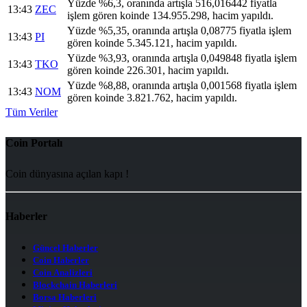
Yüzde %6,3, oranında artışla 516,016442 fiyatla
13:43
ZEC
işlem gören koinde 134.955.298, hacim yapıldı.
Yüzde %5,35, oranında artışla 0,08775 fiyatla işlem
13:43
PI
gören koinde 5.345.121, hacim yapıldı.
Yüzde %3,93, oranında artışla 0,049848 fiyatla işlem
13:43
TKO
gören koinde 226.301, hacim yapıldı.
Yüzde %8,88, oranında artışla 0,001568 fiyatla işlem
13:43
NOM
gören koinde 3.821.762, hacim yapıldı.
Tüm Veriler
Coin Portalı
Coin dünyasına açılan kapı !
Haberler
Güncel Haberler
Coin Haberler
Coin Analizleri
Blockchain Haberleri
Borsa Haberleri