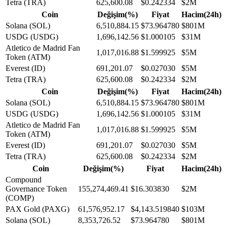
Tetra (TRA)
625,600.08
$0.242334
$2M
Coin
Değişim(%)
Fiyat
Hacim(24h)
Solana (SOL)
6,510,884.15
$73.964780
$801M
USDG (USDG)
1,696,142.56
$1.000105
$31M
Atletico de Madrid Fan
1,017,016.88
$1.599925
$5M
Token (ATM)
Everest (ID)
691,201.07
$0.027030
$5M
Tetra (TRA)
625,600.08
$0.242334
$2M
Coin
Değişim(%)
Fiyat
Hacim(24h)
Solana (SOL)
6,510,884.15
$73.964780
$801M
USDG (USDG)
1,696,142.56
$1.000105
$31M
Atletico de Madrid Fan
1,017,016.88
$1.599925
$5M
Token (ATM)
Everest (ID)
691,201.07
$0.027030
$5M
Tetra (TRA)
625,600.08
$0.242334
$2M
Coin
Değişim(%)
Fiyat
Hacim(24h)
Compound
Governance Token
155,274,469.41
$16.303830
$2M
(COMP)
PAX Gold (PAXG)
61,576,952.17
$4,143.519840
$103M
Solana (SOL)
8,353,726.52
$73.964780
$801M