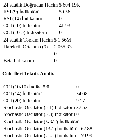
24 saatlik Doğrudan Hacim
$ 604.19K
RSI (9) İndikatörü
50.56
RSI (14) İndikatörü
0
CCI (10) İndikatörü
41.93
CCI (10-5) İndikatörü
0
24 saatlik Toplam Hacim
$ 1.56M
Hareketli Ortalama (9)
2,065.33
0
Beta İndikatörü
0
Coin İleri Teknik Analiz
CCI (10-10) İndikatörü
0
CCI (14) İndikatörü
34.08
CCI (20) İndikatörü
9.57
Stochastic Oscilator (5-1) İndikatörü
37.53
Stochastic Oscilator (5-3) İndikatörü
0
Stochastic Oscilator (5-3-T) İndikatörü
=
Stochastic Oscilator (13-1) İndikatörü
62.88
Stochastic Oscilator (21-1) İndikatörü
59.99