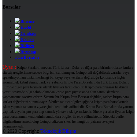
Borsalar
Binance
Huobi
Coinbase
Kraken
Bitfinex
Bitstamp
Tüm Borsalar
Uyarı :
Kripto Paraların mevcut Türk Lirası , Dolar ve diğer para birimleri olarak kurları
site ziyaretçilerimize sadece bilgi için sunulmuştur. Coinportali doğabilecek zararlar veya
spekülasyonlara ilişkin herhangi bir kayıp veya verilerin doğruluğu konusunda hiçbir
sorumluluk kabul etmez. Türk ve Yabancı Kripto Para Borsalarında Türk Lirası, Dolar ,
Euro ve diğer para birimleri olarak fiyatları farklı olabilir. Kripto para piyasası hakkında
yeterli seviyede bilgi sahibi olmadan kripto para piyasasında alım satım işlemlerini
yapmamanızı tavsiye ederiz. Sitemiz bir Kripto Para Borsası değildir, sadece kripto para
kurları değerlerini sunmaktayız. Verilen tanıtıcı bilgiler ışığında kripto para borsalarında
işlem yapmak tamamen ziyaretçinin kendi inisiatifindedir. Kripto Para Borsalarında yatırım
yapmak veya kripto para alıp satmak yüksek risk içermektedir. Sitede yer alan fiyatlar kripto
para borsalarının kendilerinin sundukları bilgiler ile elde edilmektedir. Sitedeki veriler
bilgilendirme amaçlı olup Coinportali.com sitesi herhangi bir yatırım tavsiyesi
vermemektedir.
© 2020 Copyright:
Teknolojik Bilişim