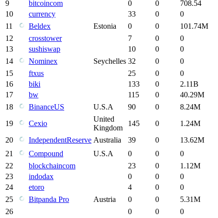
9
bitcoincom
0
0
708.54
10
currency
33
0
0
11
Beldex
Estonia
0
0
101.74M
12
crosstower
7
0
0
13
sushiswap
10
0
0
14
Nominex
Seychelles
32
0
0
15
ftxus
25
0
0
16
biki
133
0
2.11B
17
bw
115
0
40.29M
18
BinanceUS
U.S.A
90
0
8.24M
United
19
Cexio
145
0
1.24M
Kingdom
20
IndependentReserve
Australia
39
0
13.62M
21
Compound
U.S.A
0
0
0
22
blockchaincom
23
0
1.12M
23
indodax
0
0
0
24
etoro
4
0
0
25
Bitpanda Pro
Austria
0
0
5.31M
26
0
0
0