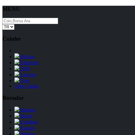
MENU
Coinler
Bitcoin
Ethereum
XRP
Litecoin
Tron
Tüm Coinler
Borsalar
Binance
Huobi
Coinbase
Kraken
Bitfinex