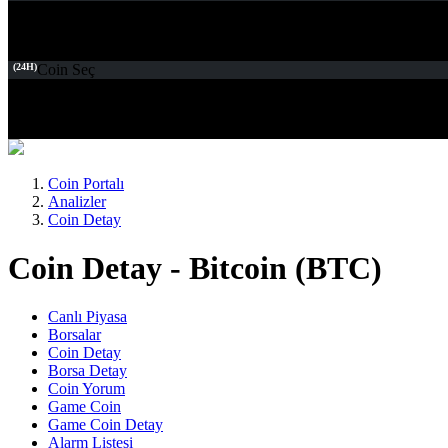
(24H)
Coin Seç
Coin Portalı
Analizler
Coin Detay
Coin Detay - Bitcoin (BTC)
Canlı Piyasa
Borsalar
Coin Detay
Borsa Detay
Coin Yorum
Game Coin
Game Coin Detay
Alarm Listesi