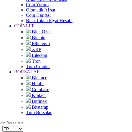
Coin Yorum
Otomatik Al sat
Coin Haritası
Bitci Token Fiyat Hesabı
COİNLER
Bitci Özel
Bitcoin
Ethereum
XRP
Litecoin
Tron
Tüm Coinler
BORSALAR
Binance
Huobi
Coinbase
Kraken
Bitfinex
Bitstamp
Tüm Borsalar