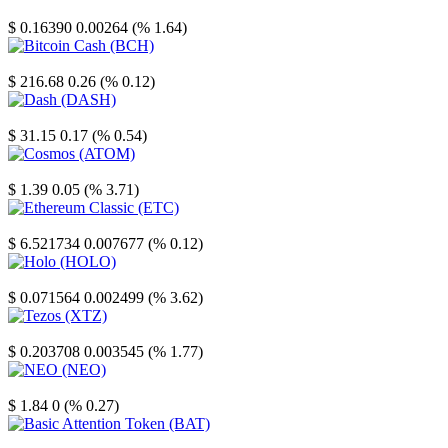
Stellar
$ 0.16390
0.00264 (% 1.64)
Bitcoin Cash
$ 216.68
0.26 (% 0.12)
Dash
$ 31.15
0.17 (% 0.54)
Cosmos
$ 1.39
0.05 (% 3.71)
Ethereum Classic
$ 6.521734
0.007677 (% 0.12)
Holo
$ 0.071564
0.002499 (% 3.62)
Tezos
$ 0.203708
0.003545 (% 1.77)
NEO
$ 1.84
0 (% 0.27)
Basic Attention Token