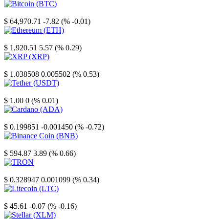
Bitcoin
$ 64,970.71
-7.82 (% -0.01)
Ethereum
$ 1,920.51
5.57 (% 0.29)
XRP
$ 1.038508
0.005502 (% 0.53)
Tether
$ 1.00
0 (% 0.01)
Cardano
$ 0.199851
-0.001450 (% -0.72)
Binance Coin
$ 594.87
3.89 (% 0.66)
TRON
$ 0.328947
0.001099 (% 0.34)
Litecoin
$ 45.61
-0.07 (% -0.16)