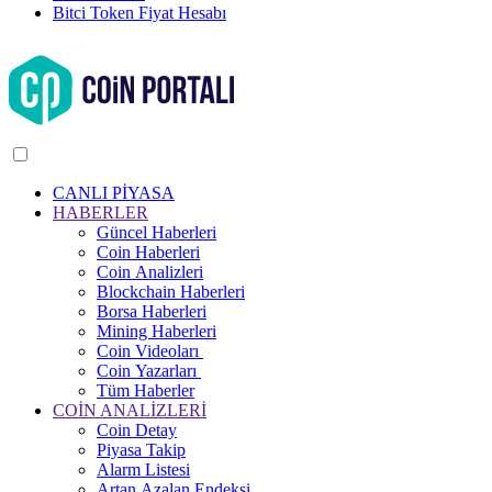
Bitci Token Fiyat Hesabı
CANLI PİYASA
HABERLER
Güncel Haberleri
Coin Haberleri
Coin Analizleri
Blockchain Haberleri
Borsa Haberleri
Mining Haberleri
Coin Videoları
Coin Yazarları
Tüm Haberler
COİN ANALİZLERİ
Coin Detay
Piyasa Takip
Alarm Listesi
Artan Azalan Endeksi