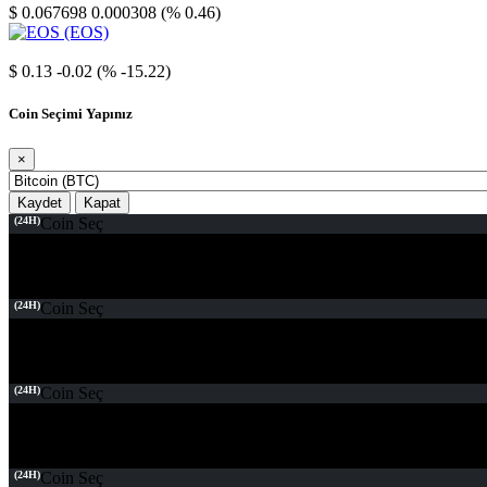
$ 0.067698
0.000308 (% 0.46)
EOS
$ 0.13
-0.02 (% -15.22)
Coin Seçimi Yapınız
×
Kaydet
Kapat
(24H)
Coin Seç
(24H)
Coin Seç
(24H)
Coin Seç
(24H)
Coin Seç